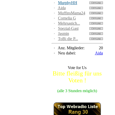
·
MurphyHH
·
Aida
·
MuffinsMama24
·
Cornelia G
·
Mehrsagich...
·
Spezial-Gast
·
Jasmin
·
ToBi die P...
·
Anz. Mitglieder:
20
·
Neu dabei:
Aida
Vote for Us
Bitte fleißig für uns
Voten !
(alle 3 Stunden möglich)