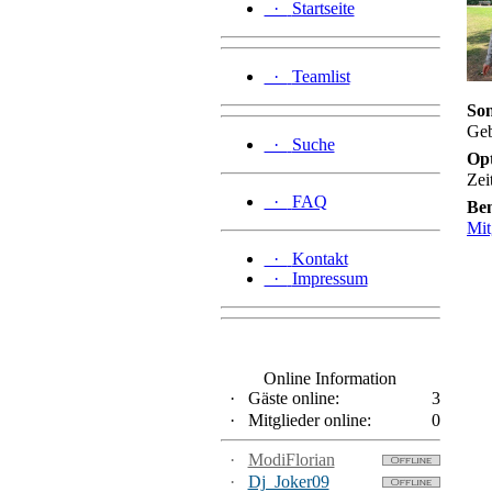
·
Startseite
·
Teamlist
Son
Geb
·
Suche
Op
Zei
·
FAQ
Be
Mit
·
Kontakt
·
Impressum
Online Information
·
Gäste online:
3
·
Mitglieder online:
0
·
ModiFlorian
·
Dj_Joker09