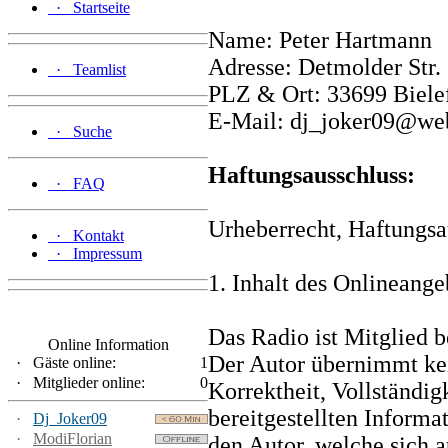
·
Startseite
Name: Peter Hartmann
Adresse: Detmolder Str.
·
Teamlist
PLZ & Ort: 33699 Biele
E-Mail: dj_joker09@we
·
Suche
Haftungsausschluss:
·
FAQ
Urheberrecht, Haftungsa
·
Kontakt
·
Impressum
1. Inhalt des Onlineange
Das Radio ist Mitglied b
Online Information
Der Autor übernimmt kei
·
Gäste online:
1
·
Mitglieder online:
0
Korrektheit, Vollständig
bereitgestellten Inform
·
Dj_Joker09
·
ModiFlorian
den Autor, welche sich a