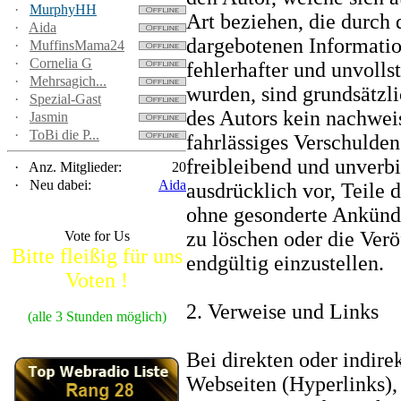
·
MurphyHH
Art beziehen, die durch
·
Aida
dargebotenen Informati
·
MuffinsMama24
·
Cornelia G
fehlerhafter und unvolls
·
Mehrsagich...
wurden, sind grundsätzli
·
Spezial-Gast
des Autors kein nachweis
·
Jasmin
·
ToBi die P...
fahrlässiges Verschulden
freibleibend und unverbi
·
Anz. Mitglieder:
20
·
Neu dabei:
Aida
ausdrücklich vor, Teile 
ohne gesonderte Ankündi
zu löschen oder die Verö
Vote for Us
Bitte fleißig für uns
endgültig einzustellen.
Voten !
2. Verweise und Links
(alle 3 Stunden möglich)
Bei direkten oder indir
Webseiten (Hyperlinks),