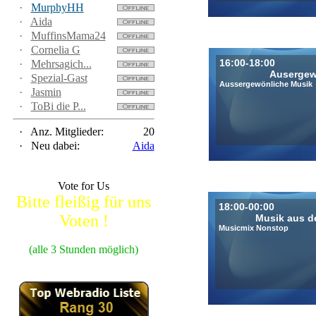
·
MurphyHH
·
Aida
·
MuffinsMama24
·
Cornelia G
16:00-18:00
·
Mehrsagich...
Ausergew
·
Spezial-Gast
Aussergewönliche Musik
·
Jasmin
·
ToBi die P...
·
Anz. Mitglieder:
20
·
Neu dabei:
Aida
Vote for Us
Bitte fleißig für uns
18:00-00:00
Voten !
Musik aus d
Musicmix Nonstop
(alle 3 Stunden möglich)