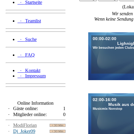
·
Startseite
(Loka
Wir senden
Wenn keine Sendung g
·
Teamlist
00:00-02:00
·
Suche
Lighnig
Wir besuchen jeden Clubs
·
FAQ
·
Kontakt
·
Impressum
02:00-16:00
Online Information
Musik aus d
·
Gäste online:
1
Musicmix Nonstop
·
Mitglieder online:
0
·
ModiFlorian
·
Dj_Joker09