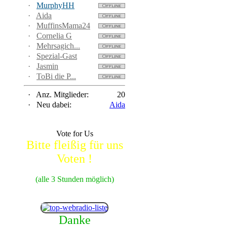
·
MurphyHH
·
Aida
·
MuffinsMama24
·
Cornelia G
·
Mehrsagich...
·
Spezial-Gast
·
Jasmin
·
ToBi die P...
·
Anz. Mitglieder:
20
·
Neu dabei:
Aida
Vote for Us
Bitte fleißig für uns
Voten !
(alle 3 Stunden möglich)
Danke